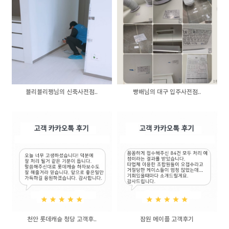
블리블리쩡님의 신축사전점..
빵배님의 대구 입주사전점..
천안 롯데캐슬 청당 고객후..
잠원 메이플 고객후기