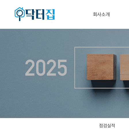
회사소개
닥터집 소개/비전
점검실적