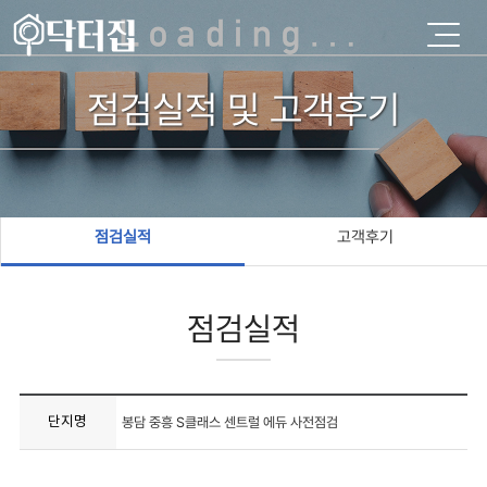
점검실적 및 고객후기
점검실적
고객후기
점검실적
단지명
봉담 중흥 S클래스 센트럴 에듀 사전점검