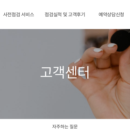
사전점검 서비스
점검실적 및 고객후기
예약상담신청
예약서비스절차
점검실적
예약상담신청
사전점검서비스
고객후기
장비점검
고객센터
육안점검
보고서발송
자주하는 질문