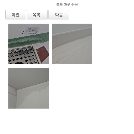
복도 마루 솟음